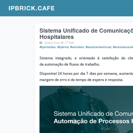
Sistema Unificado de Comunicaç
Hospitalares
· Joana Cruz @ 17 Feb
#iportaldoc
,
#ipbrick
,
#voicebot
,
#assistentevirtual
,
#automacaod
Sistema
integrad
o,
e
orientad
o
à
satisfação
d
o cl
da
automação de fluxos de trabalho.
Disponível 24 horas por dia 7 dias por semana, aumenta 
margem de erro e do tempo de espera e resposta.