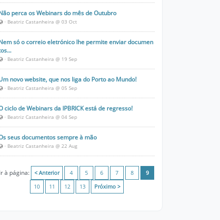
Não perca os Webinars do mês de Outubro
· Beatriz Castanheira @ 03 Oct
Nem só o correio eletrónico lhe permite enviar documen
tos...
· Beatriz Castanheira @ 19 Sep
Um novo website, que nos liga do Porto ao Mundo!
· Beatriz Castanheira @ 05 Sep
O ciclo de Webinars da IPBRICK está de regresso!
· Beatriz Castanheira @ 04 Sep
Os seus documentos sempre à mão
· Beatriz Castanheira @ 22 Aug
Ir à página:
< Anterior
4
5
6
7
8
9
10
11
12
13
Próximo >