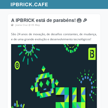
A IPBRICK está de parabéns! 🎂 🎉
· Joana Cruz @ 05 May
São 24 anos de inovação, de desafios constantes, de mudança,
e de uma grande evolução e desenvolvimento tecnológicos!