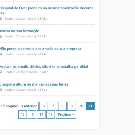
Hospital de Ovar pioneiro na desmaterialização docume
ntal
· Beatriz Castanheira @ 28 Mar
Invista na sua formação
· Beatriz Castanheira @ 19 Mar
Não perca o controlo dos emails da sua empresa
· Beatriz Castanheira @ 14 Mar
Reduzir os emails diários não é uma batalha perdida!
· Beatriz Castanheira @ 07 Mar
Chegou a altura de marcar as suas férias!
· Beatriz Castanheira @ 28 Feb
Ir à página:
< Anterior
6
7
8
9
10
11
12
13
14
15
Próximo >