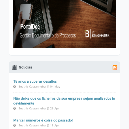
Notícias
18 anos a superar desafios
· Beatriz Castanheira @ 04 May
Não deixe que os ficheiros da sua empresa sejam analisados in
devidamente
· Beatriz Castanheira @ 26 Apr
Marcar números é coisa do passado!
· Beatriz Castanheira @ 18 Apr