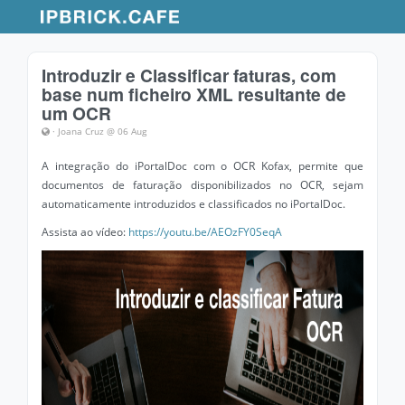
Introduzir e Classificar faturas, com
base num ficheiro XML resultante de
um OCR
· Joana Cruz @ 06 Aug
A integração do iPortalDoc com o OCR Kofax, permite que
documentos de faturação disponibilizados no OCR, sejam
automaticamente introduzidos e classificados no iPortalDoc.
Assista ao vídeo:
https://youtu.be/AEOzFY0SeqA