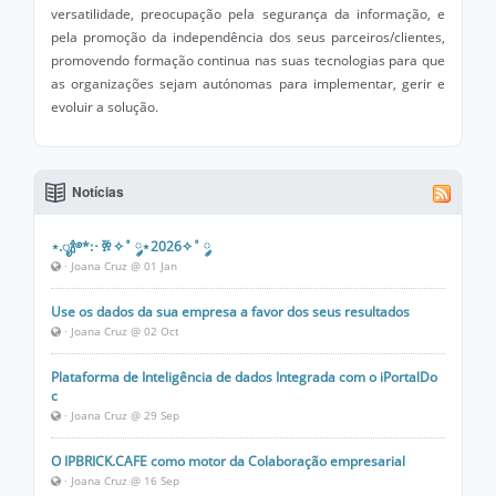
versatilidade, preocupação pela segurança da informação, e
pela promoção da independência dos seus parceiros/clientes,
promovendo formação continua nas suas tecnologias para que
as organizações sejam autónomas para implementar, gerir e
evoluir a solução.
Notícias
⋆.ೃ🍾࿔*:･🥂✧˚ ༘⋆2026✧˚ ༘
· Joana Cruz @ 01 Jan
Use os dados da sua empresa a favor dos seus resultados
· Joana Cruz @ 02 Oct
Plataforma de Inteligência de dados Integrada com o iPortalDo
c
· Joana Cruz @ 29 Sep
O IPBRICK.CAFE como motor da Colaboração empresarial
· Joana Cruz @ 16 Sep