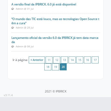
A versão final da IPBRICK. 6.0 já está disponível
· Admin @ 31 Jul
“O mundo das TIC está louco, mas as tecnologias Open Source t
êm a cura”
· Admin @ 28 Jul
Lançamento oficial da versão 6.0 da IPBRICK já tem data marca
da
· Admin @ 08 Jul
Ir à página:
< Anterior
11
12
13
14
15
16
17
18
19
20
2021 © IPBRICK
v3.11.4