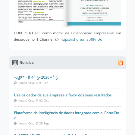
O IPBRICK.CAFE como motor da Colaboração empresarial em
destaque no IT Channel: 👉
https://shorturl.at/8PnDu
Notícias
⋆.ೃ🍾࿔*:･🥂✧˚ ༘⋆2026✧˚ ༘
· Joana Cruz @ 01 Jan
Use os dados da sua empresa a favor dos seus resultados
· Joana Cruz @ 02 Oct
Plataforma de Inteligência de dados Integrada com o iPortalDo
c
· Joana Cruz @ 29 Sep