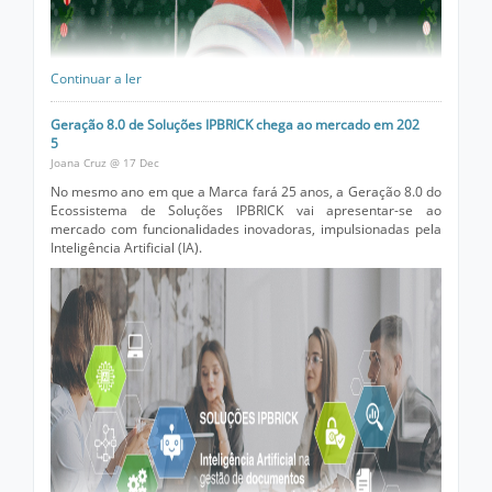
🚀 A uma semana do lançamento da versão 8.0, as Soluções
IPBRICK continuam a destacar-se, no mercado, pela sua
versatilidade, preocupação pela segurança da informação, e
Continuar a ler
pela promoção da independência dos seus parceiros/clientes,
promovendo formação continua nas suas tecnologias para que
Geração 8.0 de Soluções IPBRICK chega ao mercado em 202
as organizações sejam autónomas para implementar, gerir e
5
evoluir a solução.
Joana Cruz @ 17 Dec
No mesmo ano em que a Marca fará 25 anos, a Geração 8.0 do
Ecossistema de Soluções IPBRICK vai apresentar-se ao
mercado com funcionalidades inovadoras, impulsionadas pela
Inteligência Artificial (IA).