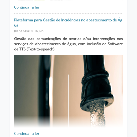
Continuar a ler
Plataforma para Gestão de Incidências no abastecimento de Ág
ua
Joana Cruz @ 16 Jun
O IPBRICK.CAFE como motor da Colaboração empresarial em
destaque no IT Channel: 👉
https://shorturl.at/8PnDu
Gestão das comunicações de avarias e/ou intervenções nos
serviços de abastecimento de água, com inclusão de Software
de TTS (Text-to-speach).
Continuar a ler