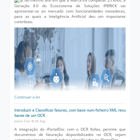
No mesmo ano em que a Marca irá completar 25 anos, a
Geração 8.0 do Ecossistema de Soluções IPBRICK vai
apresentar-se ao mercado com funcionalidades inovadoras,
para as quais a Inteligência Artificial deu um importante
contributo.
Continuar a ler
Introduzir e Classificar faturas, com base num ficheiro XML resu
ltante de um OCR
Joana Cruz @ 06 Aug
A integração do iPortalDoc com o OCR Kofax, permite que
documentos de faturação disponibilizados no OCR, sejam
A grande novidade na versão 8.0 do iPortalDoc é um
automaticamente introduzidos e classificados no iPortalDoc.