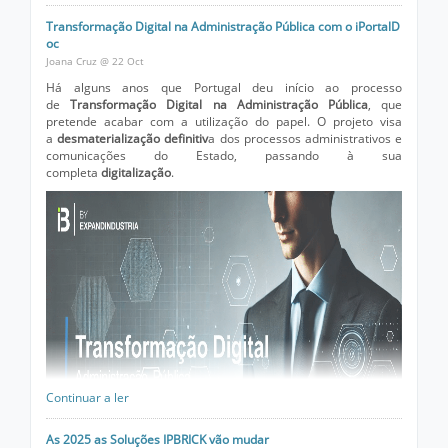
Transformação Digital na Administração Pública com o iPortalD
oc
Joana Cruz @ 22 Oct
Uma mudança que representa um passo importante na
Há alguns anos que Portugal deu início ao processo
estratégia de crescimento da empresa.
de
Transformação Digital na Administração Pública
, que
pretende acabar com a utilização do papel. O projeto visa
Os contactos de email, telefone fixo e móvel permanecem os
a
desmaterialização definitiv
a dos processos administrativos e
mesmos. Assim como todo o nosso empenho em continuar a
comunicações do Estado, passando à sua
desenvolver as Soluções mais eficientes para as Comunicações
completa
digitalização
.
Empresariais.
Continuar a ler
As 2025 as Soluções IPBRICK vão mudar