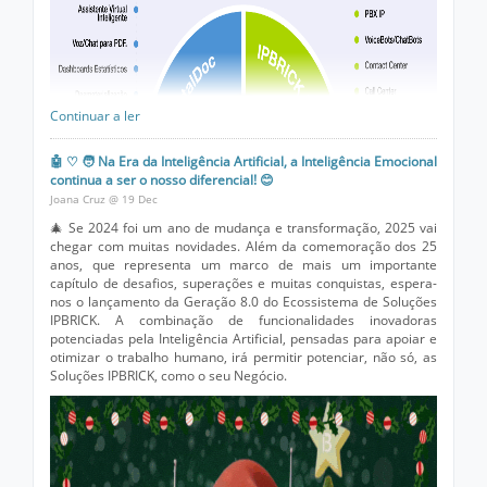
Como interface de gestão de
Backend AI
, para Soluções como
os Assistentes Virtuais, no IPBRICK OS v8.0 foi priorizado o
desenvolvimento de tecnologia de IA para os bots de voz, para
assegurar que o utilizador tem uma experiência
conversacional, cada vez mais natural e, próxima daquela que
seria a sua interação com uma pessoa.
Continuar a ler
Graças ao suporte para esta tecnologia, é possível obter
valiosos
🤖 ♡ 🧑 Na Era da Inteligência Artificial, a Inteligência Emocional
insights
sobre o comportamento do cliente, baseados
na interação com o bot. O que permite às empresas atuar para
continua a ser o nosso diferencial! 😊
melhorar a experiência do cliente, disponibilizando-lhes
Joana Cruz @ 19 Dec
serviços ainda mais personalizados.
🎄 Se 2024 foi um ano de mudança e transformação, 2025 vai
chegar com muitas novidades. Além da comemoração dos 25
O IPBRICK OS é também o interface de gestão de
Backend AI
anos, que representa um marco de mais um importante
para muitas das novidades que vão ser lançadas no iPortalDoc
capítulo de desafios, superações e muitas conquistas, espera-
v8.0, nomeadamente um Assistente Virtual Inteligente que
nos o lançamento da Geração 8.0 do Ecossistema de Soluções
utiliza inteligência Artificial, aplicada à pesquisa e gestão de
IPBRICK. A combinação de funcionalidades inovadoras
informação (documentos), dentro da Solução de Gestão
potenciadas pela Inteligência Artificial, pensadas para apoiar e
Documental e de Processos.
otimizar o trabalho humano, irá permitir potenciar, não só, as
Soluções IPBRICK, como o seu Negócio.
A versão 4.0 do
Hub
Colaborativo, o IPBRICK.CAFE, também
verá a sua interface renovada e simplificada e passa
a disponibilizar o IPBRICK DRIVE, com a possibilidade de
partilhar e editar ficheiros em tempo real, online, em qualquer
dispositivo e com total segurança.