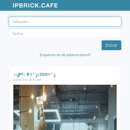
Utilizador
Senha
Entrar
Esqueceu-se da palavra-passe?
⋆.ೃ🍾࿔*:･🥂✧˚ ༘⋆2026✧˚ ༘
Joana Cruz @ 01 Jan