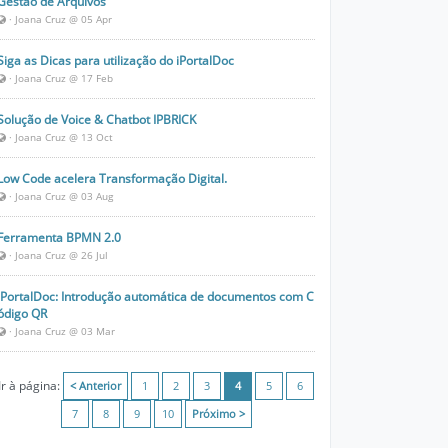
Gestão de Arquivos
· Joana Cruz @ 05 Apr
Siga as Dicas para utilização do iPortalDoc
· Joana Cruz @ 17 Feb
Solução de Voice & Chatbot IPBRICK
· Joana Cruz @ 13 Oct
Low Code acelera Transformação Digital.
· Joana Cruz @ 03 Aug
Ferramenta BPMN 2.0
· Joana Cruz @ 26 Jul
iPortalDoc: Introdução automática de documentos com C
ódigo QR
· Joana Cruz @ 03 Mar
Ir à página:
< Anterior
1
2
3
4
5
6
7
8
9
10
Próximo >