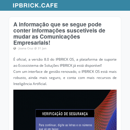
A informação que se segue pode
conter informações suscetíveis de
mudar as Comunicações
Empresariais!
· Joana Cruz @ 31 Jan
É oficial, a versão 8.0 do IPBRICK OS, a plataforma de suporte
ao Ecossistema de Soluções IPBRICK já está disponível!
Com um interface de gestão renovado, o IPBRICK OS está mais
robusto, ainda mais seguro, e conta com mais recursos de
Inteligência Artificial.