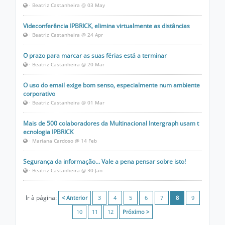
· Beatriz Castanheira @ 03 May
Videconferência IPBRICK, elimina virtualmente as distâncias
· Beatriz Castanheira @ 24 Apr
O prazo para marcar as suas férias está a terminar
· Beatriz Castanheira @ 20 Mar
O uso do email exige bom senso, especialmente num ambiente
corporativo
· Beatriz Castanheira @ 01 Mar
Mais de 500 colaboradores da Multinacional Intergraph usam t
ecnologia IPBRICK
· Mariana Cardoso @ 14 Feb
Segurança da informação… Vale a pena pensar sobre isto!
· Beatriz Castanheira @ 30 Jan
Ir à página:
< Anterior
3
4
5
6
7
8
9
10
11
12
Próximo >