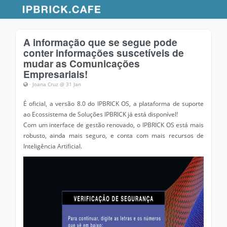
A informação que se segue pode
conter informações suscetíveis de
mudar as Comunicações
Empresariais!
· Joana Cruz @ 31 Jan
É oficial, a versão 8.0 do IPBRICK OS, a plataforma de suporte
ao Ecossistema de Soluções IPBRICK já está disponível!
Com um interface de gestão renovado, o IPBRICK OS está mais
robusto, ainda mais seguro, e conta com mais recursos de
Inteligência Artificial.