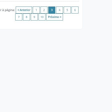
Ir à página:
< Anterior
1
2
3
4
5
6
7
8
9
10
Próximo >